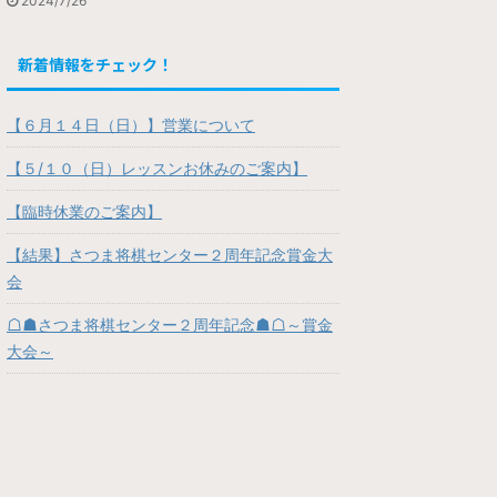
2024/7/26
新着情報をチェック！
【６月１４日（日）】営業について
【５/１０（日）レッスンお休みのご案内】
【臨時休業のご案内】
【結果】さつま将棋センター２周年記念賞金大
会
☖☗さつま将棋センター２周年記念☗☖～賞金
大会～