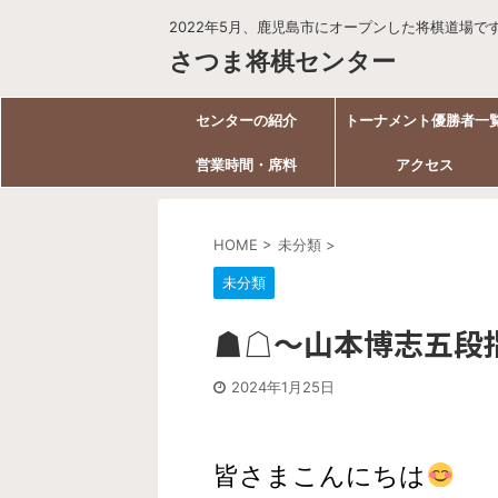
2022年5月、鹿児島市にオープンした将棋道場で
さつま将棋センター
センターの紹介
トーナメント優勝者一
営業時間・席料
〖１～３〗
アクセス
HOME
>
未分類
>
未分類
☗☖～山本博志五段
2024年1月25日
皆さまこんにちは