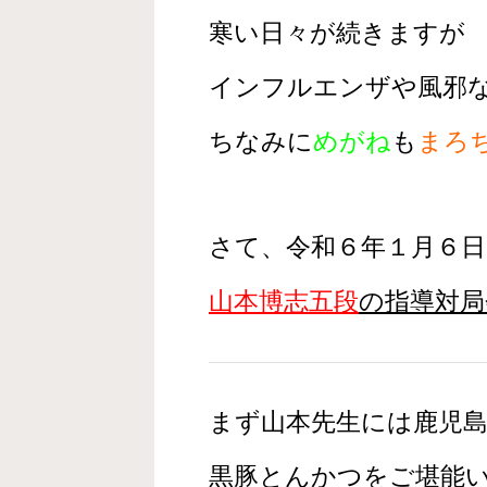
寒い日々が続きますが
インフルエンザや風邪
ちなみに
めがね
も
まろ
さて、令和６年１月６
山本博志五段
の
指導対局
まず山本先生には鹿児
黒豚とんかつをご堪能