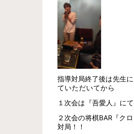
指導対局終了後は先生
ていただいてから
１次会は『吾愛人』に
２次会の将棋BAR『ク
対局！！