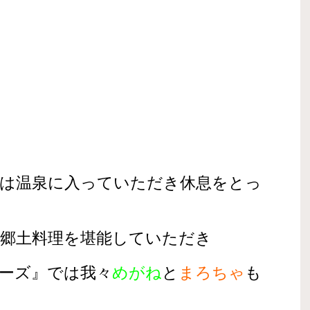
には温泉に入っていただき休息をとっ
て郷土料理を堪能していただき
ローズ』では我々
めがね
と
まろちゃ
も