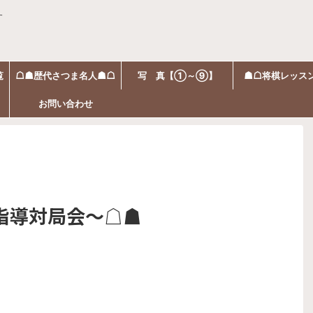
す
覧
☖☗歴代さつま名人☗☖
写 真【①～⑨】
☗☖将棋レッス
お問い合わせ
指導対局会～☖☗